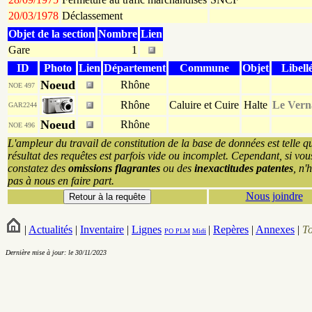
20/03/1978
Déclassement
Objet de la section
Nombre
Lien
Gare
1
ID
Photo
Lien
Département
Commune
Objet
Libell
Noeud
Rhône
NOE 497
Rhône
Caluire et Cuire
Halte
Le Vern
GAR2244
Noeud
Rhône
NOE 496
L'ampleur du travail de constitution de la base de données est telle q
résultat des requêtes est parfois vide ou incomplet. Cependant, si vou
constatez des
omissions flagrantes
ou des
inexactitudes patentes
, n'
pas à nous en faire part.
Nous joindre
|
Actualités
|
Inventaire
|
Lignes
|
Repères
|
Annexes
|
T
PO
PLM
Midi
Dernière mise à jour: le 30/11/2023