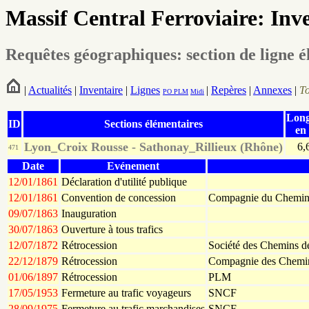
Massif Central Ferroviaire: Inv
Requêtes géographiques: section de ligne 
|
Actualités
|
Inventaire
|
Lignes
|
Repères
|
Annexes
|
T
PO
PLM
Midi
Lon
ID
Sections élémentaires
en
Lyon_Croix Rousse - Sathonay_Rillieux (Rhône)
6,
471
Date
Evénement
12/01/1861
Déclaration d'utilité publique
12/01/1861
Convention de concession
Compagnie du Chemin d
09/07/1863
Inauguration
30/07/1863
Ouverture à tous trafics
12/07/1872
Rétrocession
Société des Chemins d
22/12/1879
Rétrocession
Compagnie des Chemin
01/06/1897
Rétrocession
PLM
17/05/1953
Fermeture au trafic voyageurs
SNCF
28/09/1975
Fermeture au trafic marchandises
SNCF