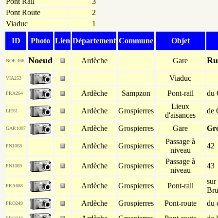
Pont Rail
3
Pont Route
2
Viaduc
1
ID
Photo
Lien
Département
Commune
Objet
Noeud
Ru
Ardèche
Gare
NOE 466
Viaduc
VIA253
Ardèche
Sampzon
Pont-rail
du 
PRA264
Lieux
Ardèche
Grospierres
de 
LIE61
d'aisances
Ardèche
Grospierres
Gare
Gro
GAR1097
Passage à
Ardèche
Grospierres
42
PN1068
niveau
Passage à
Ardèche
Grospierres
43
PN1069
niveau
sur
Ardèche
Grospierres
Pont-rail
PRA688
Bru
Ardèche
Grospierres
Pont-route
du 
PRO249