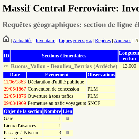
Massif Central Ferroviaire: Inv
Requêtes géographiques: section de ligne 
|
Actualités
|
Inventaire
|
Lignes
|
Repères
|
Annexes
|
T
PO
PLM
Midi
Longueu
ID
Sections élémentaires
en km
Ruoms_Vallon - Beaulieu_Berrias (Ardèche)
13,000
436
Date
Evénement
Observations
11/06/1863
Déclaration d'utilité publique
29/05/1867
Convention de concession
PLM
22/05/1876
Ouverture à tous trafics
PLM
09/03/1969
Fermeture au trafic voyageurs
SNCF
Objet de la section
Nombre
Lien
Gare
1
Lieux d'aisances
1
Passage à Niveau
3