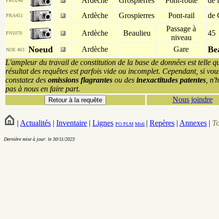
Ardèche
Grospierres
Pont-route
de 
PRO248
Ardèche
Grospierres
Pont-rail
de
PRA451
Passage à
Ardèche
Beaulieu
45
PN1070
niveau
Noeud
Be
Ardèche
Gare
NOE 463
L'ampleur du travail de constitution de la base de données est telle q
résultat des requêtes est parfois vide ou incomplet. Cependant, si vou
constatez des
omissions flagrantes
ou des
inexactitudes patentes
, n'
pas à nous en faire part.
Nous joindre
|
Actualités
|
Inventaire
|
Lignes
|
Repères
|
Annexes
|
T
PO
PLM
Midi
Dernière mise à jour: le 30/11/2023