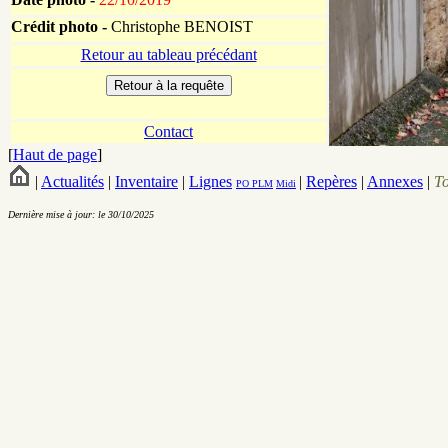
Crédit photo -
Christophe BENOIST
Retour au tableau précédant
Contact
[
Haut de page
]
|
Actualités
|
Inventaire
|
Lignes
|
Repères
|
Annexes
|
T
PO
PLM
Midi
Dernière mise à jour: le 30/10/2025