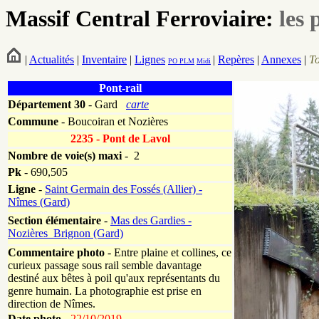
Massif Central Ferroviaire:
les 
|
Actualités
|
Inventaire
|
Lignes
|
Repères
|
Annexes
|
T
PO
PLM
Midi
Pont-rail
Département
30
- Gard
carte
Commune
- Boucoiran et Nozières
2235 - Pont de Lavol
Nombre de voie(s) maxi
- 2
Pk
-
690,505
Ligne
-
Saint Germain des Fossés (Allier) -
Nîmes (Gard)
Section élémentaire
-
Mas des Gardies -
Nozières_Brignon (Gard)
Commentaire photo
- Entre plaine et collines, ce
curieux passage sous rail semble davantage
destiné aux bêtes à poil qu'aux représentants du
genre humain. La photographie est prise en
direction de Nîmes.
Date photo -
22/10/2019