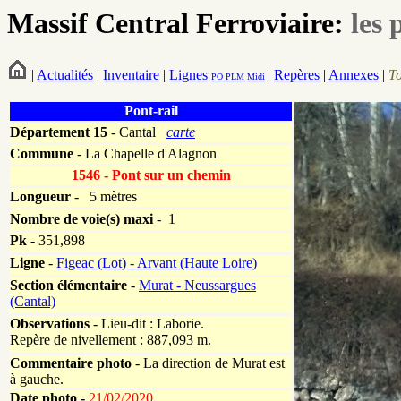
Massif Central Ferroviaire:
les 
|
Actualités
|
Inventaire
|
Lignes
|
Repères
|
Annexes
|
T
PO
PLM
Midi
Pont-rail
Département
15
- Cantal
carte
Commune
- La Chapelle d'Alagnon
1546 - Pont sur un chemin
Longueur
-
5 mètres
Nombre de voie(s) maxi
- 1
Pk
-
351,898
Ligne
-
Figeac (Lot) - Arvant (Haute Loire)
Section élémentaire
-
Murat - Neussargues
(Cantal)
Observations
- Lieu-dit : Laborie.
Repère de nivellement : 887,093 m.
Commentaire photo
- La direction de Murat est
à gauche.
Date photo -
21/02/2020