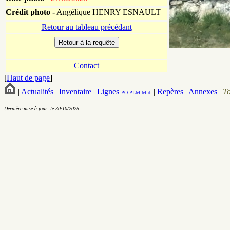
Crédit photo -
Angélique HENRY ESNAULT
Retour au tableau précédant
Contact
[
Haut de page
]
|
Actualités
|
Inventaire
|
Lignes
|
Repères
|
Annexes
|
T
PO
PLM
Midi
Dernière mise à jour: le 30/10/2025