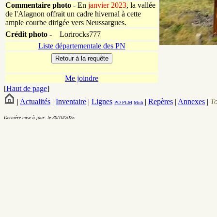
Commentaire photo
- En
janvier 2023
, la vallée
de l'Alagnon offrait un cadre hivernal à cette
ample courbe dirigée vers Neussargues.
Crédit photo -
Lorirocks777
Liste départementale des PN
Me joindre
[
Haut de page
]
|
Actualités
|
Inventaire
|
Lignes
|
Repères
|
Annexes
|
T
PO
PLM
Midi
Dernière mise à jour: le 30/10/2025