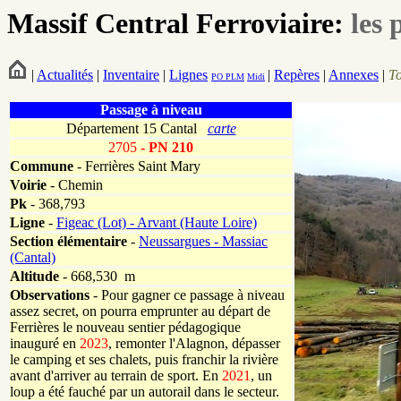
Massif Central Ferroviaire:
les 
|
Actualités
|
Inventaire
|
Lignes
|
Repères
|
Annexes
|
T
PO
PLM
Midi
Passage à niveau
Département 15 Cantal
carte
2705
- PN 210
Commune
- Ferrières Saint Mary
Voirie
-
Chemin
Pk
-
368,793
Ligne
-
Figeac (Lot) - Arvant (Haute Loire)
Section élémentaire
-
Neussargues - Massiac
(Cantal)
Altitude
- 668,530 m
Observations
-
Pour gagner ce passage à niveau
assez secret, on pourra emprunter au départ de
Ferrières le nouveau sentier pédagogique
inauguré en
2023
, remonter l'Alagnon, dépasser
le camping et ses chalets, puis franchir la rivière
avant d'arriver au terrain de sport. En
2021
, un
loup a été fauché par un autorail dans le secteur.