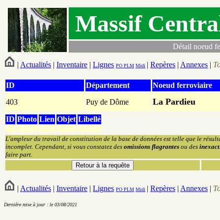
Massif Centra
Détail noeud fe
|
Actualités
|
Inventaire
|
Lignes
|
Repères
|
Annexes
|
T
PO
PLM
Midi
ID
Département
Noeud ferroviaire
La Pardieu
403
Puy de Dôme
ID
Photo
Lien
Objet
Libellé
L'ampleur du travail de constitution de la base de données est telle que le résult
incomplet. Cependant, si vous constatez des
omissions flagrantes
ou des
inexact
faire part.
|
Actualités
|
Inventaire
|
Lignes
|
Repères
|
Annexes
|
T
PO
PLM
Midi
Dernière mise à jour : le 03/08/2021