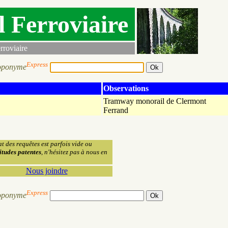
l Ferroviaire
rroviaire
Express
oponyme
Observations
Tramway monorail de Clermont
Ferrand
at des requêtes est parfois vide ou
itudes patentes
, n'hésitez pas à nous en
Nous joindre
Express
oponyme