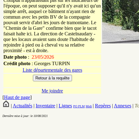
Comptal n'apparaissant pas sur les indicateurs de
l'époque, on peut supposer qu'il n'y avait ici qu'un
simple arrêt, auquel ce bâtiment n'ayant rien de
commun avec les petits BV de la compagnie
pouvait servir d'abri les jours de tramontane. Le
"Chemin de la Gare" confirme bien que le tacot
faisait halte ici. La direction de Castelnaudary -
que les locaux avaient sans doute l'habitude de
rejoindre à pied ou à cheval vu sa relative
proximité - est à droite.
Date photo
:
23/05/2026
Crédit photo
:
Georges
TURPIN
Liste départementale des gares
Me joindre
[
Haut de page
]
|
Actualités
|
Inventaire
|
Lignes
|
Repères
|
Annexes
|
T
PO
PLM
Midi
Dernière mise à jour: le 10/08/2021