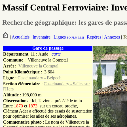
Massif Central Ferroviaire: Inv
Recherche géographique: les gares de pas
|
Actualités
|
Inventaire
|
Lignes
|
Repères
|
Annexes
|
T
PO
PLM
Midi
Gare de passage
Département
11 : Aude
carte
Commune
:
Villeneuve la Comptal
Arrêt
:
Villeneuve la Comptal
Point Kilométrique
: 3,604
Ligne
:
Castelnaudary - Belpech
Section élémentaire
:
Castelnaudary - Salles sur
l'Hers
Altitude
: 198,000 m
Observations
: Ici, l'avion a précédé le train.
Entre
1870
et
1873
, sur un coteau proche,
Clément Ader a effectué des essais de sustentation
pour optimiser les ailes de ses aéroplanes.
Commentaire photo
: Le nom de Villeneuve la