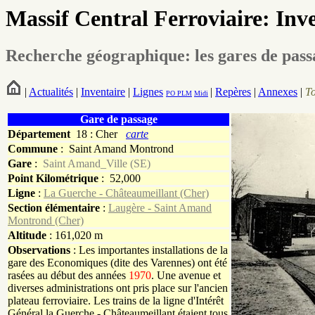
Massif Central Ferroviaire: Inv
Recherche géographique: les gares de pas
|
Actualités
|
Inventaire
|
Lignes
|
Repères
|
Annexes
|
T
PO
PLM
Midi
Gare de passage
Département
18 : Cher
carte
Commune
:
Saint Amand Montrond
Gare
:
Saint Amand_Ville (SE)
Point Kilométrique
: 52,000
Ligne
:
La Guerche - Châteaumeillant (Cher)
Section élémentaire
:
Laugère - Saint Amand
Montrond (Cher)
Altitude
: 161,020 m
Observations
: Les importantes installations de la
gare des Economiques (dite des Varennes) ont été
rasées au début des années
1970
. Une avenue et
diverses administrations ont pris place sur l'ancien
plateau ferroviaire. Les trains de la ligne d'Intérêt
Général la Guerche - Châteaumeillant étaient tous