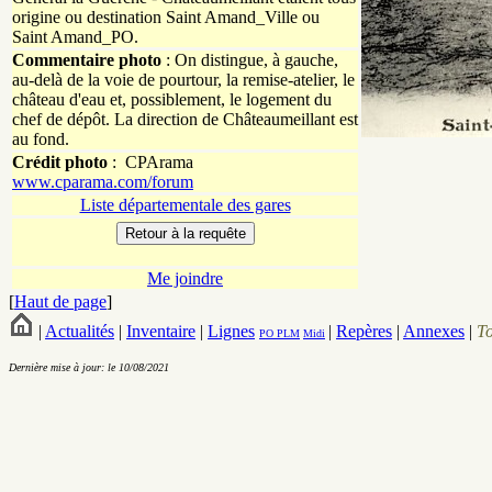
origine ou destination Saint Amand_Ville ou
Saint Amand_PO.
Commentaire photo
: On distingue, à gauche,
au-delà de la voie de pourtour, la remise-atelier, le
château d'eau et, possiblement, le logement du
chef de dépôt. La direction de Châteaumeillant est
au fond.
Crédit photo
:
CPArama
www.cparama.com/forum
Liste départementale des gares
Me joindre
[
Haut de page
]
|
Actualités
|
Inventaire
|
Lignes
|
Repères
|
Annexes
|
T
PO
PLM
Midi
Dernière mise à jour: le 10/08/2021