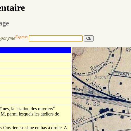
entaire
sage
Express
oponyme
mes, la "station des ouvriers"
LM, parmi lesquels les ateliers de
es Ouvriers se situe en bas à droite. A