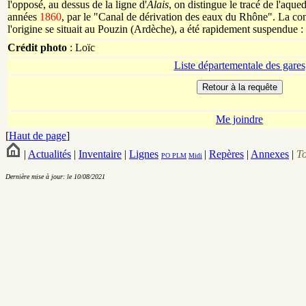
l'opposé, au dessus de la ligne d'
Alais
, on distingue le tracé de l'aqued
années
1860
, par le "Canal de dérivation des eaux du Rhône". La co
l'origine se situait au Pouzin (Ardèche), a été rapidement suspendue : 
Crédit photo
:
Loïc
Liste départementale des gares
Me joindre
[
Haut de page
]
|
Actualités
|
Inventaire
|
Lignes
|
Repères
|
Annexes
|
T
PO
PLM
Midi
Dernière mise à jour: le 10/08/2021