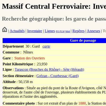
Massif Central Ferroviaire: Inv
Recherche géographique: les gares de pas
|
Actualités
|
Inventaire
|
Lignes
|
Repères
|
Annexes
|
T
PO
PLM
Midi
Gare de passage
Département
30 : Gard
carte
Commune
:
Nîmes
Gare
:
Station des Ouvriers
Point Kilométrique
: 23,950
Ligne
:
Tarascon (Bouches du Rhône) - Sète (Hérault)
Section élémentaire
:
Grézan - Courbessac (Gard)
Altitude
: 50,158 m
Observations
: Située au pied du pont de la Route d'Avignon, côté Nî
desservait, de l'autre côté de l'ouvrage, plusieurs établissements du P
réparations et l'usine des agglomérés.
Commentaire photo
: Sur cet extrait d'un plan de
1880
, la Station d