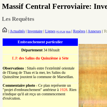
Massif Central Ferroviaire: Inv
Les Requêtes
|
Actualités
|
Inventaire
|
Lignes
|
Repères
|
Annexes
|
T
PO
PLM
Midi
Embranchement particulier
Département
34 Hérault
E.P.
des Salins du Quinzième à Sète
Observations
: Situés entre l'extrémité orientale
de l'Etang de Thau et la mer, les Salins du
Quinzième jouxtent la commune de Marseillan.
Commentaire photo
- Ce plan représente un
"projet d'embranchement" antérieur à
1928
. Rien
n'indique qu'il ait reçu un commencement
d'exécution.