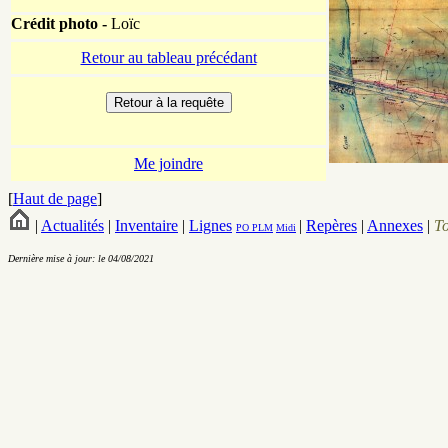
Crédit photo -
Loïc
Retour au tableau précédant
Me joindre
[
Haut de page
]
|
Actualités
|
Inventaire
|
Lignes
|
Repères
|
Annexes
|
T
PO
PLM
Midi
Dernière mise à jour: le 04/08/2021