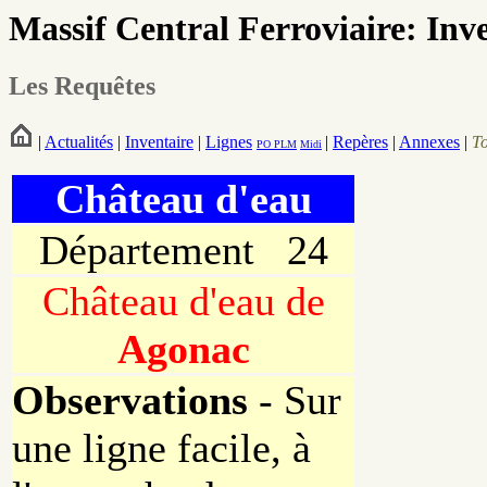
Massif Central Ferroviaire: Inv
Les Requêtes
|
Actualités
|
Inventaire
|
Lignes
|
Repères
|
Annexes
|
T
PO
PLM
Midi
Château d'eau
Département 24
Château d'eau de
Agonac
Observations
-
Sur
une ligne facile, à