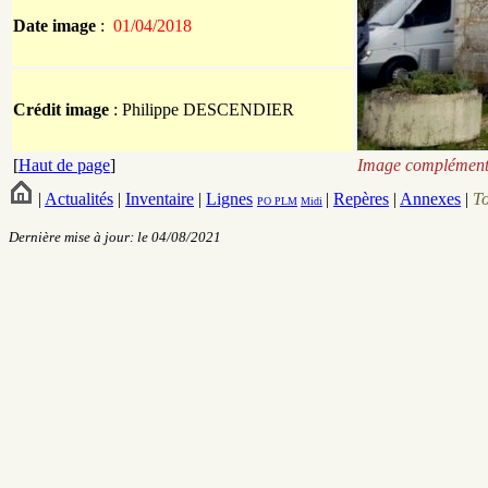
Date image
:
01/04/2018
Crédit image
: Philippe
DESCENDIER
[
Haut de page
]
Image complémenta
|
Actualités
|
Inventaire
|
Lignes
|
Repères
|
Annexes
|
T
PO
PLM
Midi
Dernière mise à jour: le 04/08/2021