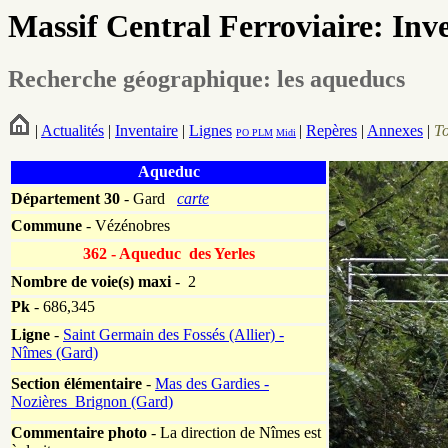
Massif Central Ferroviaire: Inv
Recherche géographique: les aqueducs
|
Actualités
|
Inventaire
|
Lignes
|
Repères
|
Annexes
|
T
PO
PLM
Midi
Aqueduc
Département
30
- Gard
carte
Commune
- Vézénobres
362 - Aqueduc des Yerles
Nombre de voie(s) maxi
- 2
Pk
-
686,345
Ligne
-
Saint Germain des Fossés (Allier) -
Nîmes (Gard)
Section élémentaire
-
Mas des Gardies -
Nozières_Brignon (Gard)
Commentaire photo
- La direction de Nîmes est