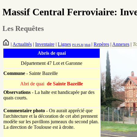
Massif Central Ferroviaire: Inv
Les Requêtes
|
Actualités
|
Inventaire
|
Lignes
|
Repères
|
Annexes
|
T
PO
PLM
Midi
Abris de quai
Département 47 Lot et Garonne
Commune
- Sainte Bazeille
Abri de quai
de Sainte Bazeille
Observations
- La halte est handicapée par des
quais courts.
Commentaire photo
- On aurait apprécié que
l'architecture et la décoration de cet abri prennent
modèle sur les pavillons jumeaux du second plan.
La direction de Toulouse est à droite.