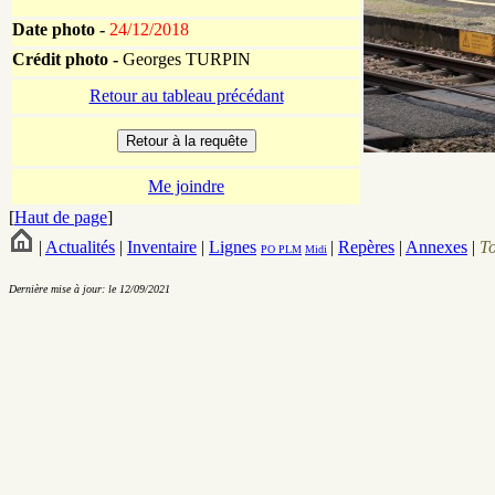
Date photo -
24/12/2018
Crédit photo -
Georges TURPIN
Retour au tableau précédant
Me joindre
[
Haut de page
]
|
Actualités
|
Inventaire
|
Lignes
|
Repères
|
Annexes
|
T
PO
PLM
Midi
Dernière mise à jour: le 12/09/2021