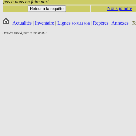
pas à nous en faire part.
Nous joindre
|
Actualités
|
Inventaire
|
Lignes
|
Repères
|
Annexes
|
T
PO
PLM
Midi
Dernière mise à jour: le 09/08/2021