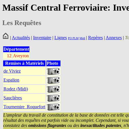
Massif Central Ferroviaire: Inv
Les Requêtes
|
Actualités
|
Inventaire
|
Lignes
|
Repères
|
Annexes
|
T
PO
PLM
Midi
Département
12
Aveyron
Remises à Matériels
Photo
de Viviez
Espalion
Rodez (Midi)
Sauclières
Tournemire_Roquefort
L'ampleur du travail de constitution de la base de données est telle q
résultat des requêtes est parfois vide ou incomplet. Cependant, si vou
constatez des
omissions flagrantes
ou des
inexactitudes patentes
, n'