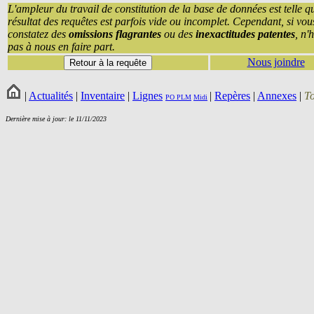
L'ampleur du travail de constitution de la base de données est telle q
résultat des requêtes est parfois vide ou incomplet. Cependant, si vou
constatez des
omissions flagrantes
ou des
inexactitudes patentes
, n'
pas à nous en faire part.
Nous joindre
|
Actualités
|
Inventaire
|
Lignes
|
Repères
|
Annexes
|
T
PO
PLM
Midi
Dernière mise à jour: le 11/11/2023