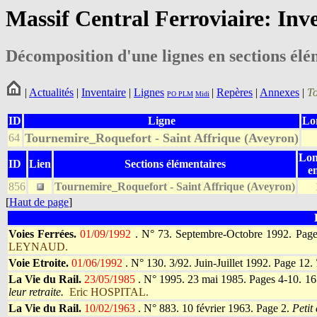
Massif Central Ferroviaire: Inv
Décomposition d'une lignes en sections élé
|
Actualités
|
Inventaire
|
Lignes
|
Repères
|
Annexes
|
T
PO
PLM
Midi
ID
Ligne
Lo
Tournemire_Roquefort - Saint Affrique (Aveyron)
64
Lon
ID
Lien
Sections élémentaires
e
856
Tournemire_Roquefort - Saint Affrique (Aveyron)
[
Haut de page
]
Voies Ferrées.
01/09/1992
.
N° 73. Septembre-Octobre 1992. Page
LEYNAUD.
Voie Etroite.
01/06/1992
.
N° 130. 3/92. Juin-Juillet 1992. Page 12.
La Vie du Rail.
23/05/1985
.
N° 1995. 23 mai 1985. Pages 4-10. 16 
leur retraite.
Eric HOSPITAL.
La Vie du Rail.
10/02/1963
.
N° 883. 10 février 1963. Page 2.
Petit