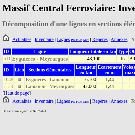
Massif Central Ferroviaire: Inv
Décomposition d'une lignes en sections élé
|
Actualités
|
Inventaire
|
Lignes
|
Repères
|
Annexes
|
T
PO
PLM
Midi
ID
Ligne
Longueur totale en km
Type
Ob
Eyguières - Meyrargues
511
48,100
IL
B
Longueur
Ecartement
Voie(s
ID
Lien
Sections élémentaires
en km
en m
maxi
1048
Eyguières - Lamanon
6,100
1,44
1
1133
Lamanon - Meyrargues
42,000
1,44
1
[
Haut de page
]
|
Actualités
|
Inventaire
|
Lignes
|
Repères
|
Annexes
|
T
PO
PLM
Midi
Dernière mise à jour: le 11/11/2023