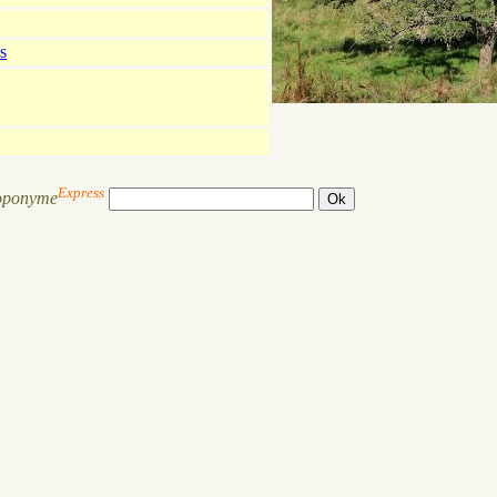
s
Express
oponyme