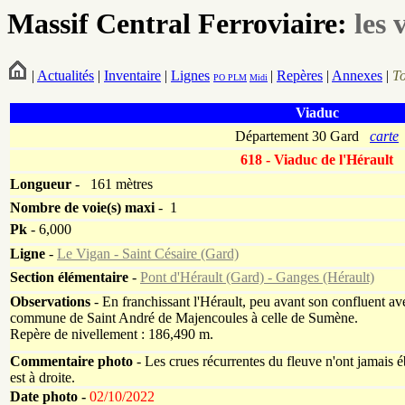
Massif Central Ferroviaire:
les 
|
Actualités
|
Inventaire
|
Lignes
|
Repères
|
Annexes
|
T
PO
PLM
Midi
Viaduc
Département 30 Gard
carte
618 - Viaduc de l'Hérault
Longueur
-
161 mètres
Nombre de voie(s)
maxi
- 1
Pk
-
6,000
Ligne
-
Le Vigan - Saint Césaire (Gard)
Section élémentaire
-
Pont d'Hérault (Gard) - Ganges (Hérault)
Observations
- En franchissant l'Hérault, peu avant son confluent avec
commune de Saint André de Majencoules à celle de Sumène.
Repère de nivellement : 186,490 m.
Commentaire photo
- Les crues récurrentes du fleuve n'ont jamais é
est à droite.
Date photo -
02/10/2022