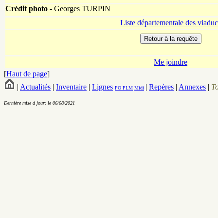
Crédit photo -
Georges TURPIN
Liste départementale des viaduc
Me joindre
[
Haut de page
]
|
Actualités
|
Inventaire
|
Lignes
|
Repères
|
Annexes
|
T
PO
PLM
Midi
Dernière mise à jour: le 06/08/2021