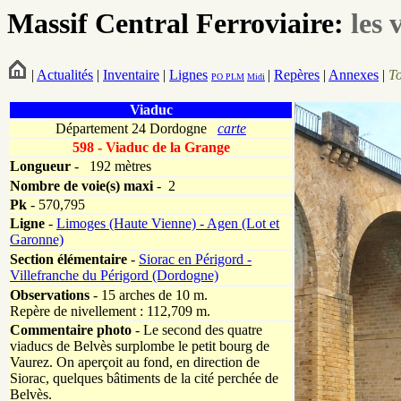
Massif Central Ferroviaire:
les 
|
Actualités
|
Inventaire
|
Lignes
|
Repères
|
Annexes
|
T
PO
PLM
Midi
Viaduc
Département 24 Dordogne
carte
598 - Viaduc de la Grange
Longueur
-
192 mètres
Nombre de voie(s)
maxi
- 2
Pk
-
570,795
Ligne
-
Limoges (Haute Vienne) - Agen (Lot et
Garonne)
Section élémentaire
-
Siorac en Périgord -
Villefranche du Périgord (Dordogne)
Observations
- 15 arches de 10 m.
Repère de nivellement : 112,709 m.
Commentaire photo
- Le second des quatre
viaducs de Belvès surplombe le petit bourg de
Vaurez. On aperçoit au fond, en direction de
Siorac, quelques bâtiments de la cité perchée de
Belvès.