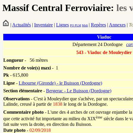
Massif Central Ferroviaire:
les 
|
Actualités
|
Inventaire
|
Lignes
|
Repères
|
Annexes
|
T
PO
PLM
Midi
Viaduc
Département 24 Dordogne
car
543 - Viaduc de Mouleydier
Longueur
-
56 mètres
Nombre de voie(s)
maxi
- 1
Pk
-
615,800
Ligne
-
Libourne (Gironde) - le Buisson (Dordogne)
Section élémentaire
-
Bergerac - Le Buisson (Dordogne)
Observations
- C'est à Mouleydier que s'achève, par un spectaculaire 
Lalinde, creusé à partir de
1838
le long de la Dordogne.
Commentaire photo
- L'une des 4 arches de cet ouvrage enjambe la 
ème
que cette activité fut importante au milieu du XIX
siècle dans le v
fait suite vers la droite, en direction du Buisson.
Date photo -
02/09/2018