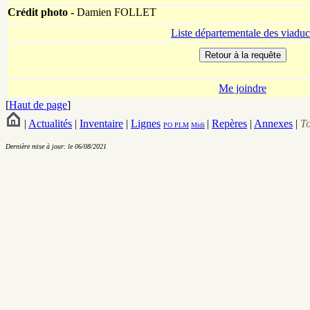
Crédit photo -
Damien FOLLET
Liste départementale des viaduc
Me joindre
[
Haut de page
]
|
Actualités
|
Inventaire
|
Lignes
|
Repères
|
Annexes
|
T
PO
PLM
Midi
Dernière mise à jour: le 06/08/2021