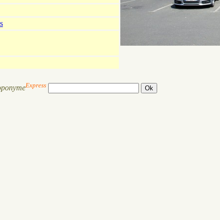
s
Express
oponyme