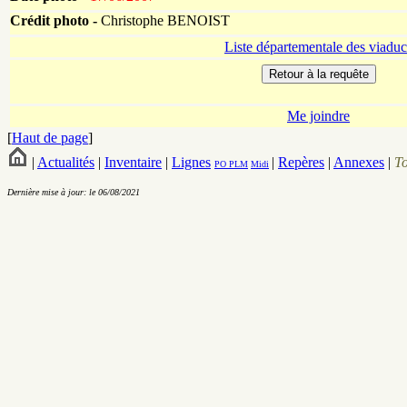
Crédit photo -
Christophe BENOIST
Liste départementale des viaduc
Me joindre
[
Haut de page
]
|
Actualités
|
Inventaire
|
Lignes
|
Repères
|
Annexes
|
T
PO
PLM
Midi
Dernière mise à jour: le 06/08/2021