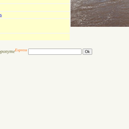
s
Express
oponyme