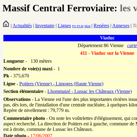
Massif Central Ferroviaire:
les 
|
Actualités
|
Inventaire
|
Lignes
|
Repères
|
Annexes
|
T
PO
PLM
Midi
Viaduc
Département 86 Vienne
carte
411 - Viaduc sur la Vienne
Longueur
-
130 mètres
Nombre de voie(s)
maxi
- 1
Pk
-
375,670
Ligne
-
Poitiers (Vienne) - Limoges (Haute Vienne)
Section élémentaire
-
Lhommaizé - Lussac les Châteaux (Vienne)
Observations
- La Vienne est l'une des plus importantes rivières iss
pas, dès lors, de l'installation d'une centrale nucléaire, à quelques ki
Repère de nivellement : 79,779 m.
Commentaire photo
- On note les voûtelettes d'élégissement, qui co
aspect recherché. La direction de Poitiers est à gauche, commune de
est à droite, commune de Lussac les Châteaux.
Date photo -
17/06/2007