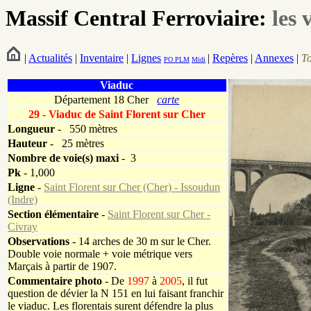
Massif Central Ferroviaire:
les 
|
Actualités
|
Inventaire
|
Lignes
|
Repères
|
Annexes
|
T
PO
PLM
Midi
Viaduc
Département 18 Cher
carte
29 - Viaduc de Saint Florent sur Cher
Longueur
-
550 mètres
Hauteur
-
25 mètres
Nombre de voie(s)
maxi
- 3
Pk
-
1,000
Ligne
-
Saint Florent sur Cher (Cher) - Issoudun
(Indre)
Section élémentaire
-
Saint Florent sur Cher -
Civray
Observations
- 14 arches de 30 m sur le Cher.
Double voie normale + voie métrique vers
Marçais à partir de 1907.
Commentaire photo
- De
1997
à
2005
, il fut
question de dévier la N 151 en lui faisant franchir
le viaduc. Les florentais surent défendre la plus