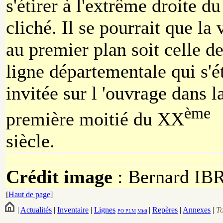
s'étirer à l'extrême droite du
cliché. Il se pourrait que la 
au premier plan soit celle de
ligne départementale qui s'ét
invitée sur l 'ouvrage dans l
ème
première moitié du XX
siècle.
Crédit image
: Bernard IB
[
Haut de page
]
|
Actualités
|
Inventaire
|
Lignes
|
Repères
|
Annexes
|
T
PO
PLM
Midi