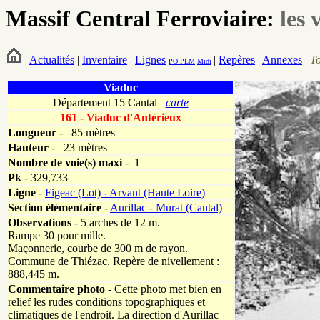
Massif Central Ferroviaire:
les 
|
Actualités
|
Inventaire
|
Lignes
|
Repères
|
Annexes
|
T
PO
PLM
Midi
Viaduc
Département 15 Cantal
carte
161 - Viaduc d'Antérieux
Longueur
-
85 mètres
Hauteur
-
23 mètres
Nombre de voie(s)
maxi
- 1
Pk
-
329,733
Ligne
-
Figeac (Lot) - Arvant (Haute Loire)
Section élémentaire
-
Aurillac - Murat (Cantal)
Observations
- 5 arches de 12 m.
Rampe 30 pour mille.
Maçonnerie, courbe de 300 m de rayon.
Commune de Thiézac. Repère de nivellement :
888,445 m.
Commentaire photo
- Cette photo met bien en
relief les rudes conditions topographiques et
climatiques de l'endroit. La direction d'Aurillac