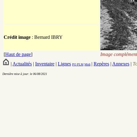
Crédit image
: Bernard IBRY
[
Haut de page
]
Image complémenta
|
Actualités
|
Inventaire
|
Lignes
|
Repères
|
Annexes
|
T
PO
PLM
Midi
Dernière mise à jour: le 06/08/2021