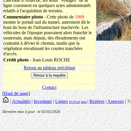
Lalevade d'Ardèche, les seuls "vestiges" de la
ligne consistent en quelques actes administratifs
relatifs à l'acquisition de terrains.
Commentaire photo
- Cette photo de
1969
montre le portail sud du tunnel, autrement dit le
bout du bout de l'infrastructure inachevée. Les
véhicules de l'époque pouvaient alors franchir le
souterrain, mais depuis, des éboulements ont
contraint à dévier le chemin, tandis que la
végétation envahissait les courtes tranchées
d'accès.
Crédit photo -
Jean-Louis ROCHE
Retour au tableau précédant
Contact
[
Haut de page
]
|
Actualités
|
Inventaire
|
Lignes
|
Repères
|
Annexes
|
T
PO
PLM
Midi
Dernière mise à jour : le 02/02/2026