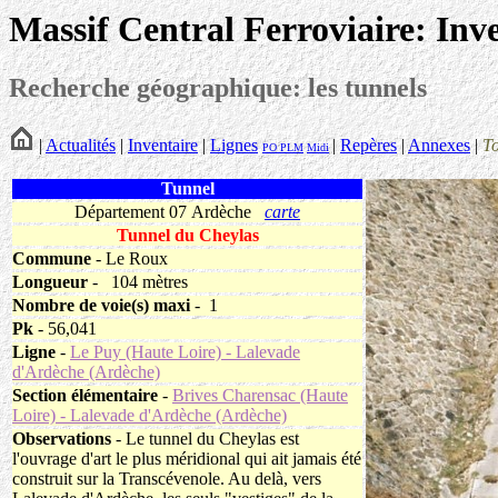
Massif Central Ferroviaire: Inv
Recherche géographique: les tunnels
|
Actualités
|
Inventaire
|
Lignes
|
Repères
|
Annexes
|
T
PO
PLM
Midi
Tunnel
Département 07 Ardèche
carte
Tunnel du Cheylas
Commune
- Le Roux
Longueur
-
104 mètres
Nombre de voie(s) maxi
- 1
Pk
- 56,041
Ligne
-
Le Puy (Haute Loire) - Lalevade
d'Ardèche (Ardèche)
Section élémentaire
-
Brives Charensac (Haute
Loire) - Lalevade d'Ardèche (Ardèche)
Observations
- Le tunnel du Cheylas est
l'ouvrage d'art le plus méridional qui ait jamais été
construit sur la Transcévenole. Au delà, vers