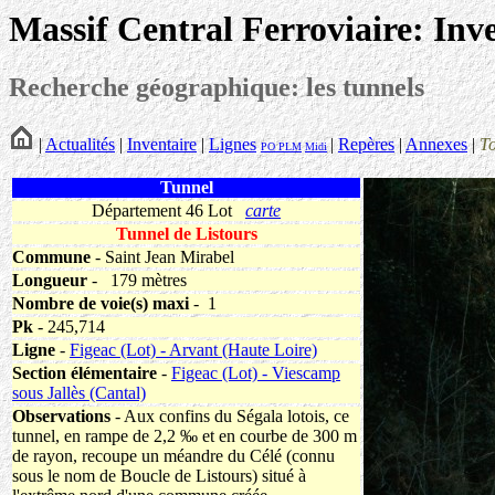
Massif Central Ferroviaire: Inv
Recherche géographique: les tunnels
|
Actualités
|
Inventaire
|
Lignes
|
Repères
|
Annexes
|
T
PO
PLM
Midi
Tunnel
Département 46 Lot
carte
Tunnel de Listours
Commune
- Saint Jean Mirabel
Longueur
-
179 mètres
Nombre de voie(s) maxi
- 1
Pk
- 245,714
Ligne
-
Figeac (Lot) - Arvant (Haute Loire)
Section élémentaire
-
Figeac (Lot) - Viescamp
sous Jallès (Cantal)
Observations
- Aux confins du Ségala lotois, ce
tunnel, en rampe de 2,2 ‰ et en courbe de 300 m
de rayon, recoupe un méandre du Célé (connu
sous le nom de Boucle de Listours) situé à