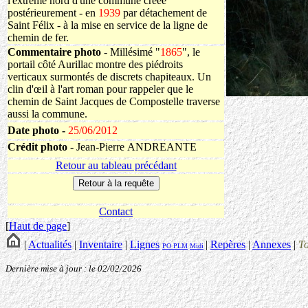
l'extrême nord d'une commune créée
postérieurement - en
1939
par détachement de
Saint Félix - à la mise en service de la ligne de
chemin de fer.
Commentaire photo
- Millésimé "
1865
", le
portail côté Aurillac montre des piédroits
verticaux surmontés de discrets chapiteaux. Un
clin d'œil à l'art roman pour rappeler que le
chemin de Saint Jacques de Compostelle traverse
aussi la commune.
Date photo -
25/06/2012
Crédit photo -
Jean-Pierre ANDREANTE
Retour au tableau précédant
Contact
[
Haut de page
]
|
Actualités
|
Inventaire
|
Lignes
|
Repères
|
Annexes
|
T
PO
PLM
Midi
Dernière mise à jour : le 02/02/2026