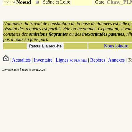
Noeud
Cluny_PL
Saône et Loire
Gare
NOE 134
L'ampleur du travail de constitution de la base de données est telle q
résultat des requêtes est parfois vide ou incomplet. Cependant, si vou
constatez des
omissions flagrantes
ou des
inexactitudes patentes
, n'
pas à nous en faire part.
Nous joindre
|
Actualités
|
Inventaire
|
Lignes
|
Repères
|
Annexes
|
T
PO
PLM
Midi
Dernière mise à jour: le 30/11/2023