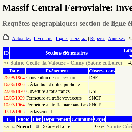
Massif Central Ferroviaire: Inv
Requêtes géographiques: section de ligne 
|
Actualités
|
Inventaire
|
Lignes
|
Repères
|
Annexes
|
T
PO
PLM
Midi
Lon
ID
Sections élémentaires
e
Sainte Cécile_la Valouze - Cluny (Saône et Loire)
4
784
Date
Evénement
Observations
26/08/1864
Convention de concession
DSE
16/06/1866
Déclaration d'utilité publique
22/08/1870
Ouverture à tous trafics
DSE
15/05/1939
Fermeture au trafic voyageurs
SNCF
10/07/1964
Fermeture au trafic marchandises
SNCF
07/12/1965
Déclassement
ID
Photo
Lien
Département
Commune
Objet
Noeud
Sainte Céc
Saône et Loire
Gare
NOE 762