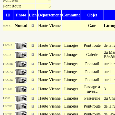
Pont Rail
4
Pont Route
3
ID
Photo
Lien
Département
Commune
Objet
Noeud
Limog
Haute Vienne
Gare
NOE 81
Haute Vienne
Limoges
Pont-route
de la r
PRO916
du Mas
Haute Vienne
Limoges
Galerie
GAL12
Bénédi
Haute Vienne
Limoges
Pont-rail
sur la 
PRA1815
Haute Vienne
Limoges
Pont-rail
sur la 
PRA1761
Haute Vienne
Limoges
Pont-rail
sur la 
PRA1323
Passage à
Haute Vienne
Limoges
3
PN1170
niveau
Haute Vienne
Limoges
Passerelle
du Ch
PAS18
Haute Vienne
Limoges
Pont-route
de la 
PRO705
Haute Vienne
Limoges
Pont-route
de l'a
PRO706