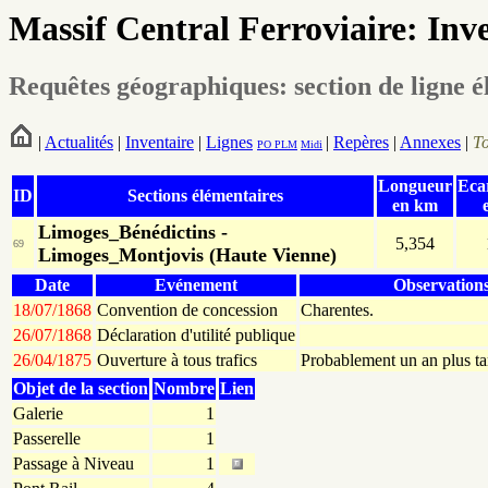
Massif Central Ferroviaire: Inv
Requêtes géographiques: section de ligne 
|
Actualités
|
Inventaire
|
Lignes
|
Repères
|
Annexes
|
T
PO
PLM
Midi
Longueur
Eca
ID
Sections élémentaires
en km
Limoges_Bénédictins -
5,354
69
Limoges_Montjovis (Haute Vienne)
Date
Evénement
Observation
18/07/1868
Convention de concession
Charentes.
26/07/1868
Déclaration d'utilité publique
26/04/1875
Ouverture à tous trafics
Probablement un an plus ta
Objet de la section
Nombre
Lien
Galerie
1
Passerelle
1
Passage à Niveau
1