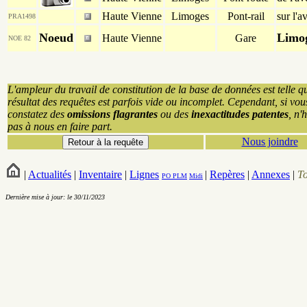
Haute Vienne
Limoges
Pont-rail
sur l'
PRA1498
Noeud
Limo
Haute Vienne
Gare
NOE 82
L'ampleur du travail de constitution de la base de données est telle q
résultat des requêtes est parfois vide ou incomplet. Cependant, si vou
constatez des
omissions flagrantes
ou des
inexactitudes patentes
, n'
pas à nous en faire part.
Nous joindre
|
Actualités
|
Inventaire
|
Lignes
|
Repères
|
Annexes
|
T
PO
PLM
Midi
Dernière mise à jour: le 30/11/2023