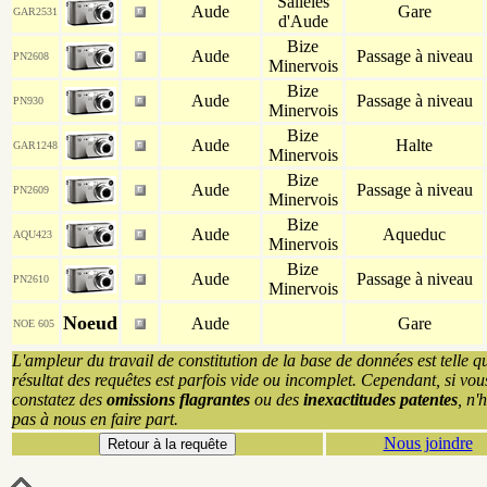
Sallèles
Aude
Gare
GAR2531
d'Aude
Bize
Aude
Passage à niveau
PN2608
Minervois
Bize
Aude
Passage à niveau
PN930
Minervois
Bize
Aude
Halte
GAR1248
Minervois
Bize
Aude
Passage à niveau
PN2609
Minervois
Bize
Aude
Aqueduc
AQU423
Minervois
Bize
Aude
Passage à niveau
PN2610
Minervois
Noeud
Aude
Gare
NOE 605
L'ampleur du travail de constitution de la base de données est telle q
résultat des requêtes est parfois vide ou incomplet. Cependant, si vou
constatez des
omissions flagrantes
ou des
inexactitudes patentes
, n'
pas à nous en faire part.
Nous joindre