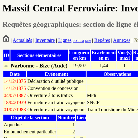
Massif Central Ferroviaire: Inv
Requêtes géographiques: section de ligne 
|
Actualités
|
Inventaire
|
Lignes
|
Repères
|
Annexes
|
T
PO
PLM
Midi
Longueur
Ecartement
Voie(s)
R
ID
Sections élémentaires
en km
en m
maxi
Narbonne - Bize (Aude)
19,907
1,44
1
585
Date
Evénement
Observations
14/12/1875
Déclaration d'utilité publique
14/12/1875
Convention de concession
04/07/1887
Ouverture à tous trafics
Midi
18/04/1939
Fermeture au trafic voyageurs
SNCF
01/07/1983
Ouverture au trafic voyageurs
Train Touristique du Mine
Objet de la section
Nombre
Lien
Aqueduc
1
Embranchement particulier
2