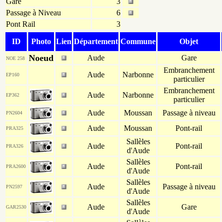
Gare
3
Passage à Niveau
6
Pont Rail
3
ID
Photo
Lien
Département
Commune
Objet
Noeud
Aude
Gare
NOE 258
Embranchement
Aude
Narbonne
EP160
particulier
Embranchement
Aude
Narbonne
EP362
particulier
Aude
Moussan
Passage à niveau
PN2604
Aude
Moussan
Pont-rail
PRA325
Sallèles
Aude
Pont-rail
PRA326
d'Aude
Sallèles
Aude
Pont-rail
PRA2600
d'Aude
Sallèles
Aude
Passage à niveau
PN2597
d'Aude
Sallèles
Aude
Gare
GAR2530
d'Aude