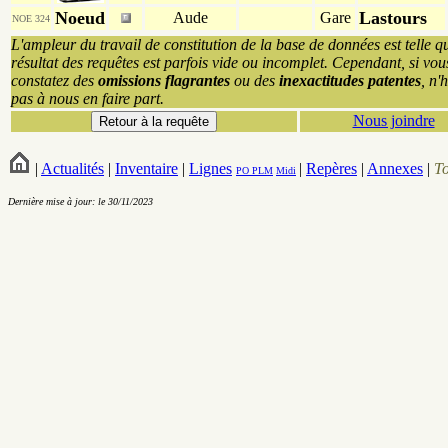
Noeud
Lastours
Aude
Gare
NOE 324
L'ampleur du travail de constitution de la base de données est telle q
résultat des requêtes est parfois vide ou incomplet. Cependant, si vou
constatez des
omissions flagrantes
ou des
inexactitudes patentes
, n'
pas à nous en faire part.
Nous joindre
|
Actualités
|
Inventaire
|
Lignes
|
Repères
|
Annexes
|
T
PO
PLM
Midi
Dernière mise à jour: le 30/11/2023