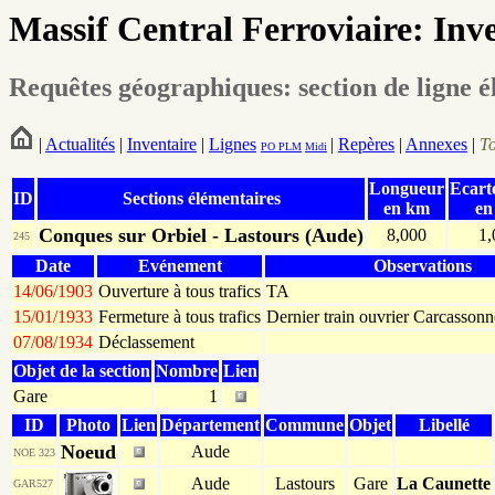
Massif Central Ferroviaire: Inv
Requêtes géographiques: section de ligne 
|
Actualités
|
Inventaire
|
Lignes
|
Repères
|
Annexes
|
T
PO
PLM
Midi
Longueur
Ecart
ID
Sections élémentaires
en km
en
Conques sur Orbiel - Lastours (Aude)
8,000
1,
245
Date
Evénement
Observations
14/06/1903
Ouverture à tous trafics
TA
15/01/1933
Fermeture à tous trafics
Dernier train ouvrier Carcassonn
07/08/1934
Déclassement
Objet de la section
Nombre
Lien
Gare
1
ID
Photo
Lien
Département
Commune
Objet
Libellé
Noeud
Aude
NOE 323
Aude
Lastours
Gare
La Caunette
GAR527