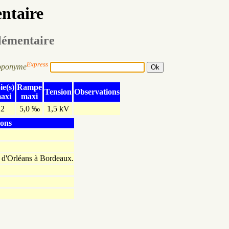
entaire
élémentaire
Express
oponyme
ie(s)
Rampe
Tension
Observations
axi
maxi
2
5,0 ‰
1,5 kV
ions
d'Orléans à Bordeaux.