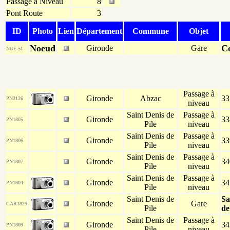
Passage à Niveau
8
Pont Route
3
ID
Photo
Lien
Département
Commune
Objet
Noeud
C
Gironde
Gare
NOE 51
Passage à
Gironde
Abzac
33
PN2126
niveau
Saint Denis de
Passage à
Gironde
33
PN1805
Pile
niveau
Saint Denis de
Passage à
Gironde
33
PN1806
Pile
niveau
Saint Denis de
Passage à
Gironde
34
PN1807
Pile
niveau
Saint Denis de
Passage à
Gironde
34
PN1804
Pile
niveau
Saint Denis de
Sa
Gironde
Gare
GAR1829
Pile
de
Saint Denis de
Passage à
Gironde
34
PN1809
Pile
niveau