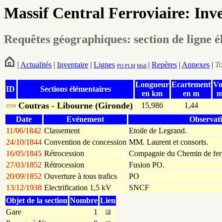
Massif Central Ferroviaire: Inv
Requêtes géographiques: section de ligne 
|
Actualités
|
Inventaire
|
Lignes
|
Repères
|
Annexes
|
T
PO
PLM
Midi
Longueur
Ecartement
Vo
ID
Sections élémentaires
en km
en m
m
Coutras - Libourne (Gironde)
15,986
1,44
1034
Date
Evénement
Observat
11/06/1842
Classement
Etoile de Legrand.
24/10/1844
Convention de concession
MM. Laurent et consorts.
16/05/1845
Rétrocession
Compagnie du Chemin de fer 
27/03/1852
Rétrocession
Fusion PO.
20/09/1852
Ouverture à tous trafics
PO
13/12/1938
Electrification 1,5 kV
SNCF
Objet de la section
Nombre
Lien
Gare
1