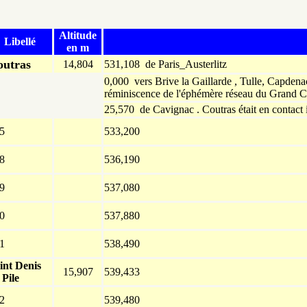
Altitude
Libellé
en m
outras
14,804
531,108 de Paris_Austerlitz
0,000 vers Brive la Gaillarde , Tulle, Capdena
réminiscence de l'éphémère réseau du Grand Ce
25,570 de Cavignac . Coutras était en contact ic
5
533,200
8
536,190
9
537,080
0
537,880
1
538,490
int Denis
15,907
539,433
 Pile
2
539,480