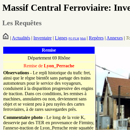
Massif Central Ferroviaire: Inv
Les Requêtes
|
Actualités
|
Inventaire
|
Lignes
|
Repères
|
Annexes
|
T
PO
PLM
Midi
Remise
Département 69 Rhône
Remise de
Lyon_Perrache
Observations
- Le repli historique du trafic fret,
ainsi que le règne bientôt sans partage des trains
automoteurs pour le service des voyageurs,
conduisent à la disparition progressive des engins
de traction. Dans ces conditions, les remises à
machines, annulaires ou non, deviennent sans
objet et se voient peu à peu rayées des cartes
ferroviaires, à de rares sauvegardes près.
Commentaire photo
- Le long de la voie K,
desservie par des TER en provenance de Firminy,
l'annexe-traction de Lyon_Perrache reste squattée