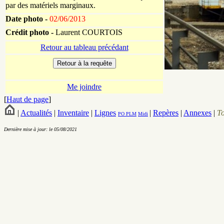
par des matériels marginaux.
Date photo -
02/06/2013
Crédit photo -
Laurent COURTOIS
Retour au tableau précédant
Me joindre
[
Haut de page
]
|
Actualités
|
Inventaire
|
Lignes
|
Repères
|
Annexes
|
T
PO
PLM
Midi
Dernière mise à jour: le 05/08/2021