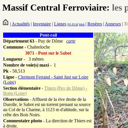
Massif Central Ferroviaire:
les 
|
Actualités
|
Inventaire
|
Lignes
|
Repères
|
Annexes
|
T
PO
PLM
Midi
Pont-rail
Département
63
- Puy de Dôme
carte
Commune
- Chabreloche
3071 - Pont sur le Sabot
Longueur
-
3 mètres
Nombre de voie(s) maxi
- 1
Pk
-
58,513
Ligne
-
Clermont Ferrand - Saint Just sur Loire
(Loire)
Section élémentaire
-
Thiers (Puy de Dôme) -
Boën (Loire)
Observations
- Affluent de la rive droite de la
Durolle, le Sabot est un torrent prenant sa source
au Col de la Charme, à 1123 m d'altitude, sur la
crête des Bois Noirs.
Commentaire photo
- La direction de Thiers est
à droite.