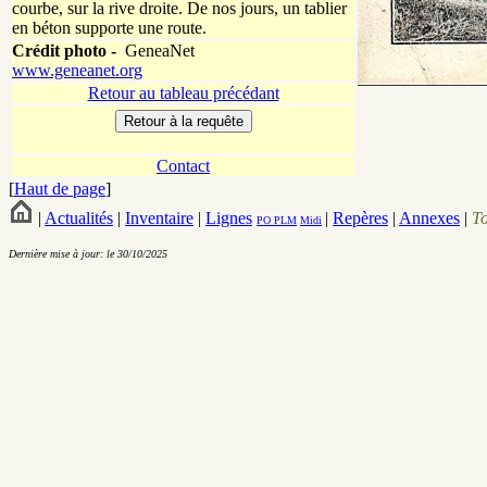
courbe, sur la rive droite. De nos jours, un tablier
en béton supporte une route.
Crédit photo -
GeneaNet
www.geneanet.org
Retour au tableau précédant
Contact
[
Haut de page
]
|
Actualités
|
Inventaire
|
Lignes
|
Repères
|
Annexes
|
T
PO
PLM
Midi
Dernière mise à jour: le 30/10/2025