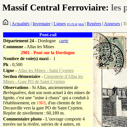
Massif Central Ferroviaire:
les 
|
Actualités
|
Inventaire
|
Lignes
|
Repères
|
Annexes
|
T
PO
PLM
Midi
Pont-rail
Département
24
- Dordogne
carte
Commune
- Allas les Mines
2901 - Pont sur la Dordogne
Nombre de voie(s) maxi
- 1
Pk
-
0,500
Ligne
-
Allas les Mines - Saint Cyprien
Section élémentaire
-
Cimenterie d'Allas les
Mines - Gare PO de Saint Cyprien
Observations
- Si Allas, anciennement
de
Berbiguières
, doit son nom actuel à des mines de
lignite, c'est une "usine à chaux" qui a conduit à
l'établissement, en
1903
, d'un chemin de fer
Decauville vers la gare PO de Saint Cyprien.
Repère de nivellement : 60,189 m.
Commentaire photo
- L'ouvrage comporte 4
travées sur la rivière, suivies de 4 autres, en