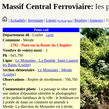
Massif Central Ferroviaire:
les 
|
Actualités
|
Inventaire
|
Lignes
|
Repères
|
Annexes
|
T
PO
PLM
Midi
Pont-rail
Département
48
- Lozère
carte
Commune
- Mende
2792 - Pont sur la Route du Chapitre
Nombre de voie(s) maxi
- 1
Pk
-
641,790
Ligne
-
Le Monastier - La Bastide_Saint Laurent
les Bains (Lozère)
Section élémentaire
-
Le Monastier - Mende
(Lozère)
Observations
- Repère de nivellement : 706,760
m.
Commentaire photo
- Le passage se situe entre
une station d'épuration (derrière le photographe)
et les jardins familiaux de la ville : le fertilisant est
à portée de main ou comment on amende à
Mende. La direction du Monastier est à droite.