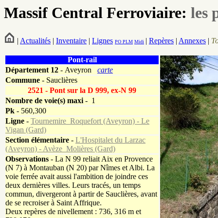
Massif Central Ferroviaire:
les 
|
Actualités
|
Inventaire
|
Lignes
|
Repères
|
Annexes
|
T
PO
PLM
Midi
Pont-rail
Département
12
- Aveyron
carte
Commune
- Sauclières
2521 - Pont sur la D 999, ex-N 99
Nombre de voie(s) maxi
- 1
Pk
-
560,300
Ligne
-
Tournemire_Roquefort (Aveyron) - Le
Vigan (Gard)
Section élémentaire
-
L'Hospitalet du Larzac
(Aveyron) - Avèze_Molières (Gard)
Observations
- La N 99 reliait Aix en Provence
(N 7) à Montauban (N 20) par Nîmes et Albi. La
voie ferrée avait aussi l'ambition de joindre ces
deux dernières villes. Leurs tracés, un temps
commun, divergeront à partir de Sauclières, avant
de se recroiser à Saint Affrique.
Deux repères de nivellement : 736, 316 m et