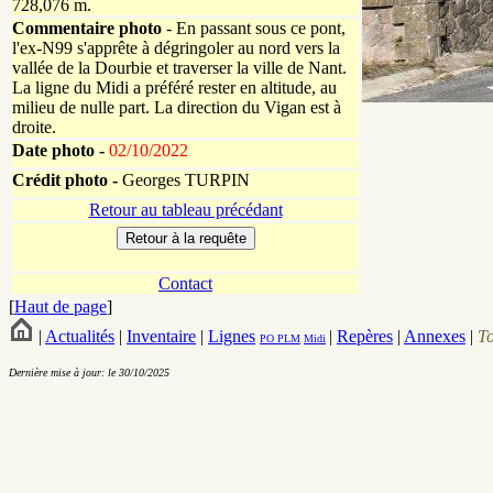
728,076 m.
Commentaire photo
- En passant sous ce pont,
l'ex-N99 s'apprête à dégringoler au nord vers la
vallée de la Dourbie et traverser la ville de Nant.
La ligne du Midi a préféré rester en altitude, au
milieu de nulle part. La direction du Vigan est à
droite.
Date photo -
02/10/2022
Crédit photo -
Georges TURPIN
Retour au tableau précédant
Contact
[
Haut de page
]
|
Actualités
|
Inventaire
|
Lignes
|
Repères
|
Annexes
|
T
PO
PLM
Midi
Dernière mise à jour: le 30/10/2025