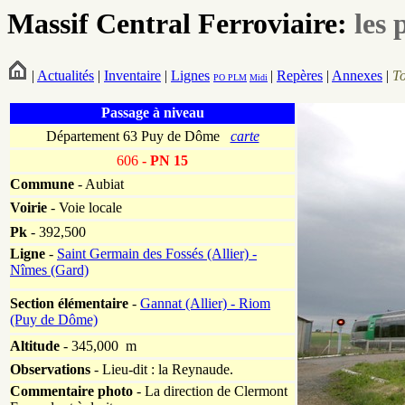
Massif Central Ferroviaire:
les 
|
Actualités
|
Inventaire
|
Lignes
|
Repères
|
Annexes
|
T
PO
PLM
Midi
Passage à niveau
Département 63 Puy de Dôme
carte
606
- PN 15
Commune
- Aubiat
Voirie
-
Voie locale
Pk
-
392,500
Ligne
-
Saint Germain des Fossés (Allier) -
Nîmes (Gard)
Section élémentaire
-
Gannat (Allier) - Riom
(Puy de Dôme)
Altitude
- 345,000 m
Observations
-
Lieu-dit : la Reynaude.
Commentaire photo
- La direction de Clermont