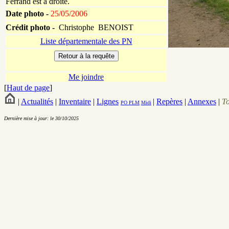
Ferrand est à droite.
Date photo -
25/05/2006
Crédit photo -
Christophe BENOIST
Liste départementale des PN
Me joindre
[
Haut de page
]
|
Actualités
|
Inventaire
|
Lignes
|
Repères
|
Annexes
|
T
PO
PLM
Midi
Dernière mise à jour: le 30/10/2025