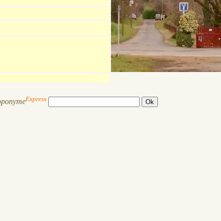
Express
oponyme