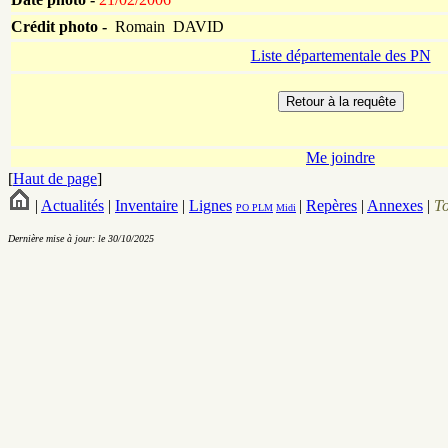
Crédit photo -
Romain DAVID
Liste départementale des PN
Me joindre
[
Haut de page
]
|
Actualités
|
Inventaire
|
Lignes
|
Repères
|
Annexes
|
T
PO
PLM
Midi
Dernière mise à jour: le 30/10/2025