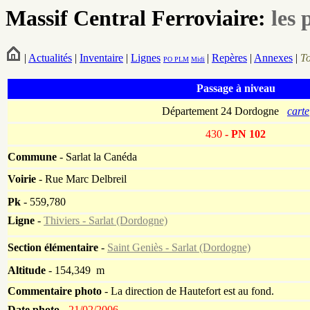
Massif Central Ferroviaire:
les 
|
Actualités
|
Inventaire
|
Lignes
|
Repères
|
Annexes
|
T
PO
PLM
Midi
Passage à niveau
Département 24 Dordogne
carte
430
- PN 102
Commune
- Sarlat la Canéda
Voirie
-
Rue Marc Delbreil
Pk
-
559,780
Ligne
-
Thiviers - Sarlat (Dordogne)
Section élémentaire
-
Saint Geniès - Sarlat (Dordogne)
Altitude
- 154,349 m
Commentaire photo
- La direction de Hautefort est au fond.
Date photo -
21/02/2006