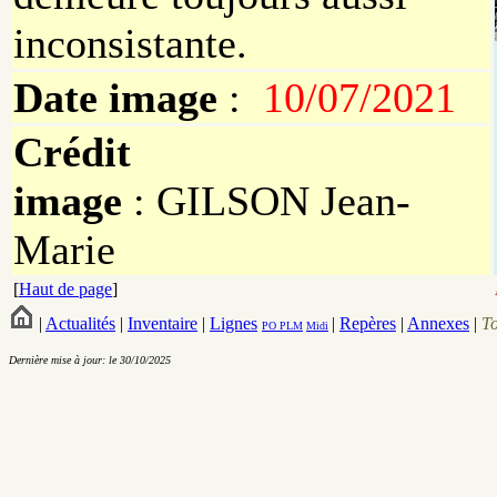
inconsistante.
Date image
:
10/07/2021
Crédit
image
: GILSON Jean-
Marie
[
Haut de page
]
|
Actualités
|
Inventaire
|
Lignes
|
Repères
|
Annexes
|
T
PO
PLM
Midi
Dernière mise à jour: le 30/10/2025