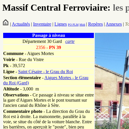
Massif Central Ferroviaire:
les 
|
Actualités
|
Inventaire
|
Lignes
|
Repères
|
Annexes
|
T
PO
PLM
Midi
Passage à niveau
Département 30 Gard
carte
2356
- PN 39
Commune
- Aigues Mortes
Voirie
-
Rue du Vistre
Pk
-
39,572
Ligne
-
Saint Césaire - le Grau du Roi
Section élémentaire
-
Aigues Mortes - le Grau
du Roi (Gard)
Altitude
- 3,000 m
Observations
-
Ce passage à niveau se situe entre
la gare d'Aigues Mortes et le pont tournant sur
l'ancien canal du Rhône à Sète.
Commentaire photo
- La direction du Grau du
Roi est à droite. La maisonnette, parallèle à la
voie, se situe du côté de la voiture blanche. Entre
les barrières, on aperçoit le "poste", bien peu