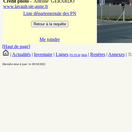
Crédit photo -
Antoine GERARDO
www.lavault-ste-anne.fr
Liste départementale des PN
Me joindre
[
Haut de page
]
|
Actualités
|
Inventaire
|
Lignes
|
Repères
|
Annexes
|
T
PO
PLM
Midi
Dernière mise à jour: le 30/10/2025