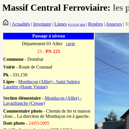
Massif Central Ferroviaire:
les 
|
Actualités
|
Inventaire
|
Lignes
|
Repères
|
Annexes
|
T
PO
PLM
Midi
Passage à niveau
Département 03 Allier
carte
23
- PN 223
Commune
- Domérat
Voirie
-
Route de Couraud
Pk
-
331,150
Ligne
-
Montluçon (Allier) - Saint Sulpice
Laurière (Haute Vienne)
Section élémentaire
-
Montluçon (Allier) -
Lavaufranche (Creuse)
Commentaire photo
- Chemin de fer et maison
close... La direction de Montluçon est à gauche.
Date photo -
24/05/2005