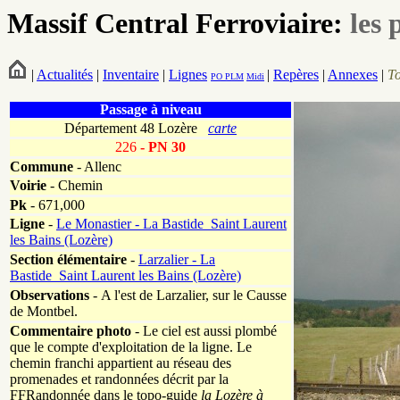
Massif Central Ferroviaire:
les 
|
Actualités
|
Inventaire
|
Lignes
|
Repères
|
Annexes
|
T
PO
PLM
Midi
Passage à niveau
Département 48 Lozère
carte
226
- PN 30
Commune
- Allenc
Voirie
-
Chemin
Pk
-
671,000
Ligne
-
Le Monastier - La Bastide_Saint Laurent
les Bains (Lozère)
Section élémentaire
-
Larzalier - La
Bastide_Saint Laurent les Bains (Lozère)
Observations
-
A l'est de Larzalier, sur le Causse
de Montbel.
Commentaire photo
- Le ciel est aussi plombé
que le compte d'exploitation de la ligne. Le
chemin franchi appartient au réseau des
promenades et randonnées décrit par la
FFRandonnée dans le topo-guide
la Lozère à