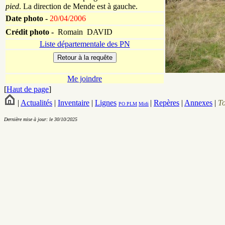
pied
. La direction de Mende est à gauche.
Date photo -
20/04/2006
Crédit photo -
Romain DAVID
Liste départementale des PN
Me joindre
[
Haut de page
]
|
Actualités
|
Inventaire
|
Lignes
|
Repères
|
Annexes
|
T
PO
PLM
Midi
Dernière mise à jour: le 30/10/2025