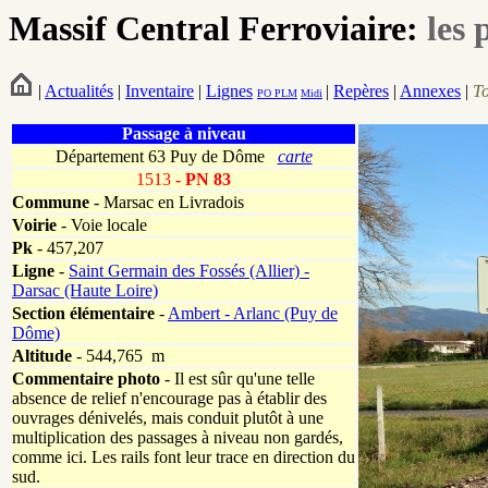
Massif Central Ferroviaire:
les 
|
Actualités
|
Inventaire
|
Lignes
|
Repères
|
Annexes
|
T
PO
PLM
Midi
Passage à niveau
Département 63 Puy de Dôme
carte
1513
- PN 83
Commune
- Marsac en Livradois
Voirie
-
Voie locale
Pk
-
457,207
Ligne
-
Saint Germain des Fossés (Allier) -
Darsac (Haute Loire)
Section élémentaire
-
Ambert - Arlanc (Puy de
Dôme)
Altitude
- 544,765 m
Commentaire photo
- Il est sûr qu'une telle
absence de relief n'encourage pas à établir des
ouvrages dénivelés, mais conduit plutôt à une
multiplication des passages à niveau non gardés,
comme ici. Les rails font leur trace en direction du
sud.