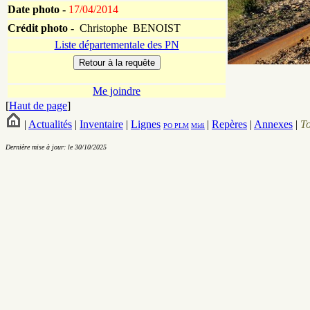
Date photo -
17/04/2014
Crédit photo -
Christophe BENOIST
Liste départementale des PN
Me joindre
[
Haut de page
]
|
Actualités
|
Inventaire
|
Lignes
|
Repères
|
Annexes
|
T
PO
PLM
Midi
Dernière mise à jour: le 30/10/2025