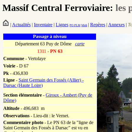
Massif Central Ferroviaire:
les 
|
Actualités
|
Inventaire
|
Lignes
|
Repères
|
Annexes
|
T
PO
PLM
Midi
Passage à niveau
Département 63 Puy de Dôme
carte
1311
- PN 63
Commune
- Vertolaye
Voirie
-
D 67
Pk
-
436,830
Ligne
-
Saint Germain des Fossés (Allier) -
Darsac (Haute Loire)
Section élémentaire
-
Giroux - Ambert (Puy de
Dôme)
Altitude
- 496,683 m
Observations
-
Lieu-dit : le Vernet.
Commentaire photo
- Le PN 63 de la "ligne de
Saint Germain des Fossés à Darsac" est vu en