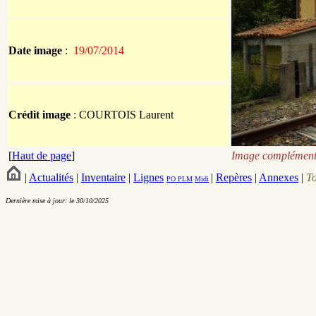
Date image
:
19/07/2014
Crédit image
: COURTOIS Laurent
[
Haut de page
]
Image complémenta
|
Actualités
|
Inventaire
|
Lignes
|
Repères
|
Annexes
|
T
PO
PLM
Midi
Dernière mise à jour: le 30/10/2025