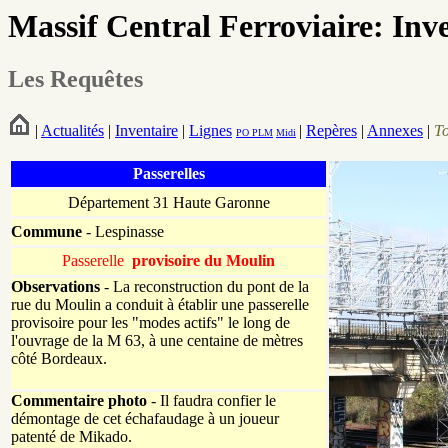
Massif Central Ferroviaire: Inv
Les Requêtes
|
Actualités
|
Inventaire
|
Lignes
|
Repères
|
Annexes
|
T
PO
PLM
Midi
Passerelles
Département 31 Haute Garonne
Commune
- Lespinasse
Passerelle
provisoire du Moulin
Observations
- La reconstruction du pont de la
rue du Moulin a conduit à établir une passerelle
provisoire pour les "modes actifs" le long de
l'ouvrage de la M 63, à une centaine de mètres
côté Bordeaux.
Commentaire photo
- Il faudra confier le
démontage de cet échafaudage à un joueur
patenté de Mikado.