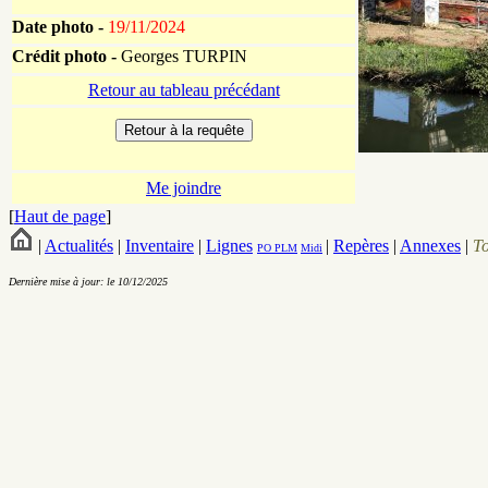
Date photo -
19/11/2024
Crédit photo -
Georges TURPIN
Retour au tableau précédant
Me joindre
[
Haut de page
]
|
Actualités
|
Inventaire
|
Lignes
|
Repères
|
Annexes
|
T
PO
PLM
Midi
Dernière mise à jour: le 10/12/2025