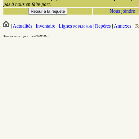
pas à nous en faire part.
Nous joindre
|
Actualités
|
Inventaire
|
Lignes
|
Repères
|
Annexes
|
T
PO
PLM
Midi
Dernière mise à jour : le 03/08/2021