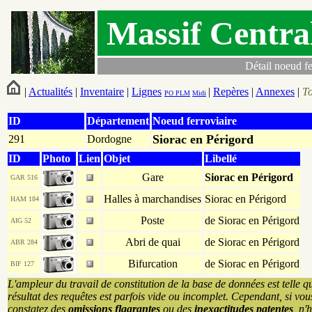
Massif Centra
Détail noeud fe
|
Actualités
|
Inventaire
|
Lignes
|
Repères
|
Annexes
|
T
PO
PLM
Midi
ID
Département
Noeud ferroviaire
Siorac en Périgord
291
Dordogne
ID
Photo
Lien
Objet
Libellé
Gare
Siorac en Périgord
GAR 516
Halles à marchandises
Siorac en Périgord
HAM 184
Poste
de Siorac en Périgord
AIG 52
Abri de quai
de Siorac en Périgord
ABR 284
Bifurcation
de Siorac en Périgord
BIF 127
L'ampleur du travail de constitution de la base de données est telle q
résultat des requêtes est parfois vide ou incomplet. Cependant, si vou
constatez des
omissions flagrantes
ou des
inexactitudes patentes
, n'