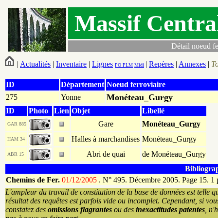
Massif Centra
Détail noeud fe
|
Actualités
|
Inventaire
|
Lignes
|
Repères
|
Annexes
|
T
PO
PLM
Midi
ID
Département
Noeud ferroviaire
Monéteau_Gurgy
275
Yonne
ID
Photo
Lien
Objet
Libellé
Gare
Monéteau_Gurgy
GAR 885
Halles à marchandises
Monéteau_Gurgy
HAM 34
Abri de quai
de Monéteau_Gurgy
ABR 15
Bibliogra
Chemins de Fer.
01/12/2005
.
N° 495. Décembre 2005. Page 15. 1 
L'ampleur du travail de constitution de la base de données est telle q
résultat des requêtes est parfois vide ou incomplet. Cependant, si vou
constatez des
omissions flagrantes
ou des
inexactitudes patentes
, n'