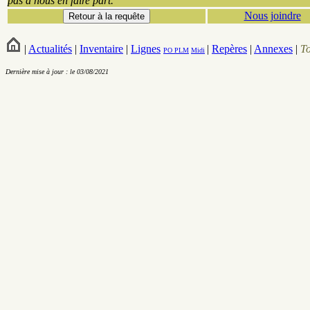
pas à nous en faire part.
Nous joindre
|
Actualités
|
Inventaire
|
Lignes
|
Repères
|
Annexes
|
T
PO
PLM
Midi
Dernière mise à jour : le 03/08/2021