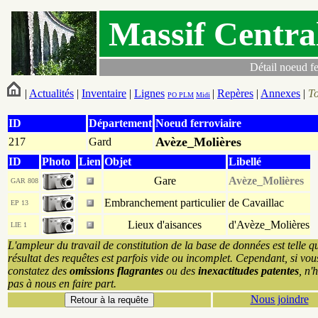
Massif Centra
Détail noeud fe
|
Actualités
|
Inventaire
|
Lignes
|
Repères
|
Annexes
|
T
PO
PLM
Midi
ID
Département
Noeud ferroviaire
Avèze_Molières
217
Gard
ID
Photo
Lien
Objet
Libellé
Gare
Avèze_Molières
GAR 808
Embranchement particulier
de Cavaillac
EP 13
Lieux d'aisances
d'Avèze_Molières
LIE 1
L'ampleur du travail de constitution de la base de données est telle q
résultat des requêtes est parfois vide ou incomplet. Cependant, si vou
constatez des
omissions flagrantes
ou des
inexactitudes patentes
, n'
pas à nous en faire part.
Nous joindre