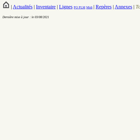
|
Actualités
|
Inventaire
|
Lignes
|
Repères
|
Annexes
|
T
PO
PLM
Midi
Dernière mise à jour : le 03/08/2021