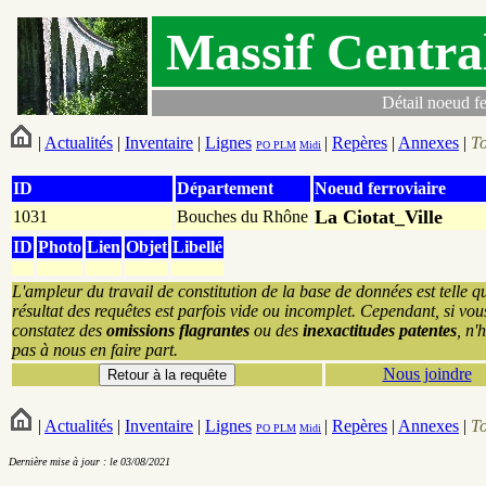
Massif Centra
Détail noeud fe
|
Actualités
|
Inventaire
|
Lignes
|
Repères
|
Annexes
|
T
PO
PLM
Midi
ID
Département
Noeud ferroviaire
La Ciotat_Ville
1031
Bouches du Rhône
ID
Photo
Lien
Objet
Libellé
L'ampleur du travail de constitution de la base de données est telle q
résultat des requêtes est parfois vide ou incomplet. Cependant, si vou
constatez des
omissions flagrantes
ou des
inexactitudes patentes
, n'
pas à nous en faire part.
Nous joindre
|
Actualités
|
Inventaire
|
Lignes
|
Repères
|
Annexes
|
T
PO
PLM
Midi
Dernière mise à jour : le 03/08/2021