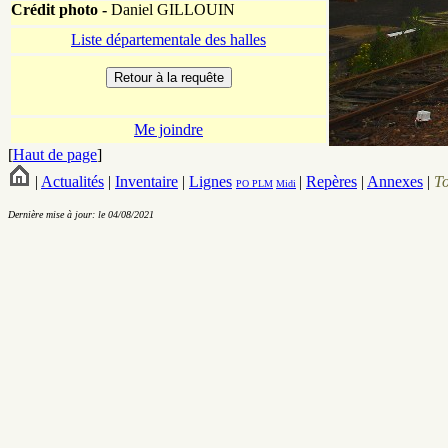
Crédit photo -
Daniel GILLOUIN
Liste départementale des halles
Me joindre
[
Haut de page
]
|
Actualités
|
Inventaire
|
Lignes
|
Repères
|
Annexes
|
T
PO
PLM
Midi
Dernière mise à jour: le 04/08/2021