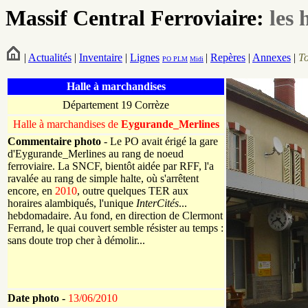
Massif Central Ferroviaire:
les 
|
Actualités
|
Inventaire
|
Lignes
|
Repères
|
Annexes
|
T
PO
PLM
Midi
Halle à marchandises
Département 19 Corrèze
Halle à marchandises de
Eygurande_Merlines
Commentaire photo
- Le PO avait érigé la gare
d'Eygurande_Merlines au rang de noeud
ferroviaire. La SNCF, bientôt aidée par RFF, l'a
ravalée au rang de simple halte, où s'arrêtent
encore, en
2010
, outre quelques TER aux
horaires alambiqués, l'unique
InterCités
...
hebdomadaire. Au fond, en direction de Clermont
Ferrand, le quai couvert semble résister au temps :
sans doute trop cher à démolir...
Date photo -
13/06/2010