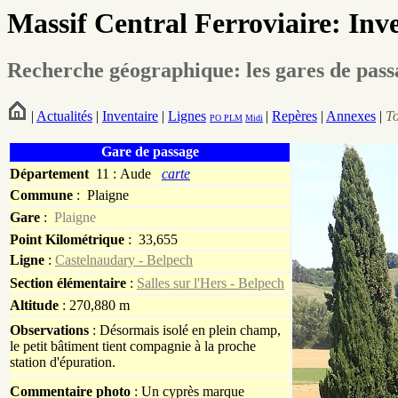
Massif Central Ferroviaire: Inv
Recherche géographique: les gares de pas
|
Actualités
|
Inventaire
|
Lignes
|
Repères
|
Annexes
|
T
PO
PLM
Midi
Gare de passage
Département
11 : Aude
carte
Commune
:
Plaigne
Gare
:
Plaigne
Point Kilométrique
: 33,655
Ligne
:
Castelnaudary - Belpech
Section élémentaire
:
Salles sur l'Hers - Belpech
Altitude
: 270,880 m
Observations
: Désormais isolé en plein champ,
le petit bâtiment tient compagnie à la proche
station d'épuration.
Commentaire photo
: Un cyprès marque