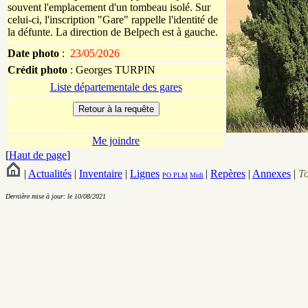
souvent l'emplacement d'un tombeau isolé. Sur
celui-ci, l'inscription "Gare" rappelle l'identité de
la défunte. La direction de Belpech est à gauche.
Date photo
:
23/05/2026
Crédit photo
:
Georges
TURPIN
Liste départementale des gares
Me joindre
[
Haut de page
]
|
Actualités
|
Inventaire
|
Lignes
|
Repères
|
Annexes
|
T
PO
PLM
Midi
Dernière mise à jour: le 10/08/2021