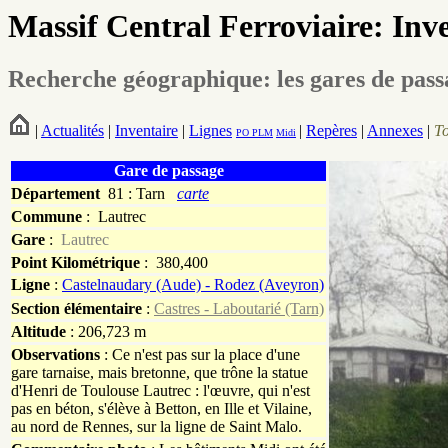
Massif Central Ferroviaire: Inv
Recherche géographique: les gares de pas
|
Actualités
|
Inventaire
|
Lignes
|
Repères
|
Annexes
|
T
PO
PLM
Midi
Gare de passage
Département
81 : Tarn
carte
Commune
:
Lautrec
Gare
:
Lautrec
Point Kilométrique
: 380,400
Ligne
:
Castelnaudary (Aude) - Rodez (Aveyron)
Section élémentaire
:
Castres - Laboutarié (Tarn)
Altitude
: 206,723 m
Observations
: Ce n'est pas sur la place d'une
gare tarnaise, mais bretonne, que trône la statue
d'Henri de Toulouse Lautrec : l'œuvre, qui n'est
pas en béton, s'élève à Betton, en Ille et Vilaine,
au nord de Rennes, sur la ligne de Saint Malo.