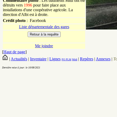
Commentaire photo
: Les bâtiments Midi ont été
détruits vers
1996
pour faire place aux
installations d'une coopérative agricole. La
direction d'Albi est à droite.
Crédit photo
:
Facebook
Liste départementale des gares
Me joindre
[
Haut de page
]
|
Actualités
|
Inventaire
|
Lignes
|
Repères
|
Annexes
|
T
PO
PLM
Midi
Dernière mise à jour: le 10/08/2021