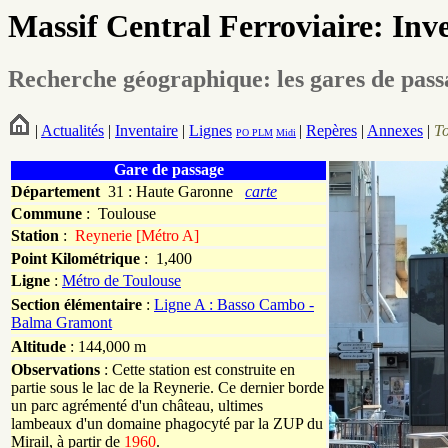
Massif Central Ferroviaire: Inv
Recherche géographique: les gares de pas
|
Actualités
|
Inventaire
|
Lignes
|
Repères
|
Annexes
|
T
PO
PLM
Midi
Gare de passage
Département
31 : Haute Garonne
carte
Commune
:
Toulouse
Station
:
Reynerie [Métro A]
Point Kilométrique
: 1,400
Ligne
:
Métro de Toulouse
Section élémentaire
:
Ligne A : Basso Cambo -
Balma Gramont
Altitude
: 144,000 m
Observations
: Cette station est construite en
partie sous le lac de la Reynerie. Ce dernier borde
un parc agrémenté d'un château, ultimes
lambeaux d'un domaine phagocyté par la ZUP du
Mirail, à partir de
1960
.