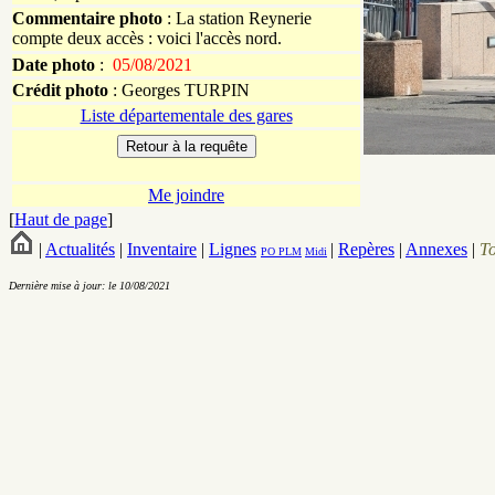
Commentaire photo
: La station Reynerie
compte deux accès : voici l'accès nord.
Date photo
:
05/08/2021
Crédit photo
:
Georges
TURPIN
Liste départementale des gares
Me joindre
[
Haut de page
]
|
Actualités
|
Inventaire
|
Lignes
|
Repères
|
Annexes
|
T
PO
PLM
Midi
Dernière mise à jour: le 10/08/2021